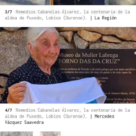
3/7
Remedios Cabanelas Álvarez, la centenaria de la
aldea de Puxedo, Lobios (Ourense).
|
La Región
4/7
Remedios Cabanelas Álvarez, la centenaria de la
aldea de Puxedo, Lobios (Ourense).
|
Mercedes
Vázquez Saavedra