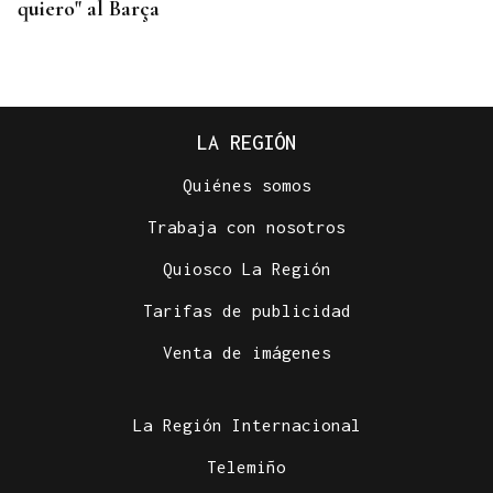
quiero" al Barça
LA REGIÓN
Quiénes somos
Trabaja con nosotros
Quiosco La Región
Tarifas de publicidad
FALTA DE MEDIOS
Venta de imágenes
Vivas pide expulsar de inmediato a migrantes que
siguen en Ceuta y "blindar" la frontera con más
medios europeos
La Región Internacional
Telemiño