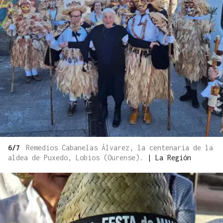
6/7
Remedios Cabanelas Álvarez, la centenaria de la
aldea de Puxedo, Lobios (Ourense).
|
La Región