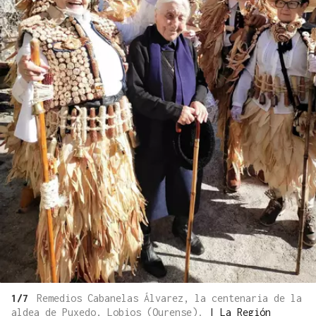
1/7
Remedios Cabanelas Álvarez, la centenaria de la
aldea de Puxedo, Lobios (Ourense).
|
La Región