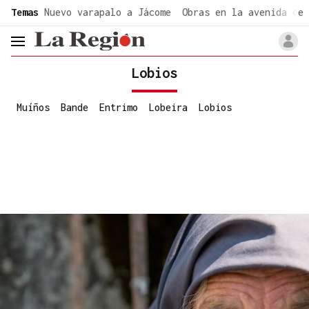
common.go-to-content
Temas
Nuevo varapalo a Jácome
Obras en la avenida de 
header.menu.open
Lobios
Muíños
Bande
Entrimo
Lobeira
Lobios