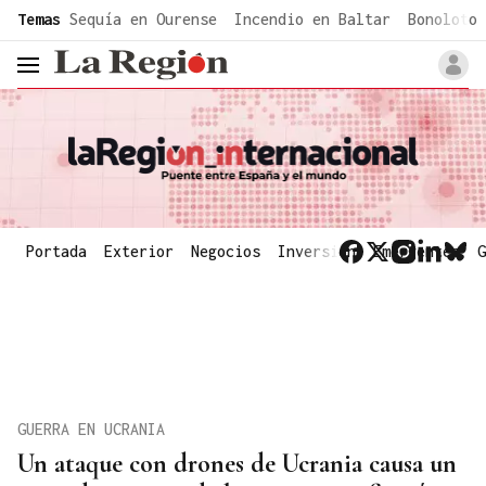
common.go-to-content
Temas
Sequía en Ourense
Incendio en Baltar
Bonoloto 
header.menu.open
Portada
Exterior
Negocios
Inversión
Emergentes
G
GUERRA EN UCRANIA
Un ataque con drones de Ucrania causa un