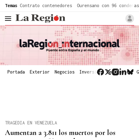
common.go-to-content
Temas
Contrato contenedores
Ourensano con 96 condenas
header.menu.open
Portada
Exterior
Negocios
Inversión
Emergentes
G
TRAGEDIA EN VENEZUELA
Aumentan a 3.811 los muertos por los