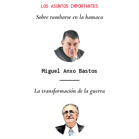
Explora Journeys estrena el Explora III en
LOS ASUNTOS IMPORTANTES
Barcelona, su primer buque propulsado por GNL
Sobre tumbarse en la hamaca
Miguel Anxo Bastos
La transformación de la guerra