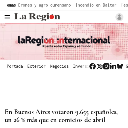
common.go-to-content
Temas
Drones y agro ourensano
Incendio en Baltar
Fes
header.menu.open
Portada
Exterior
Negocios
Inversión
Emergentes
G
En Buenos Aires votaron 9.655 españoles,
un 26 % más que en comicios de abril