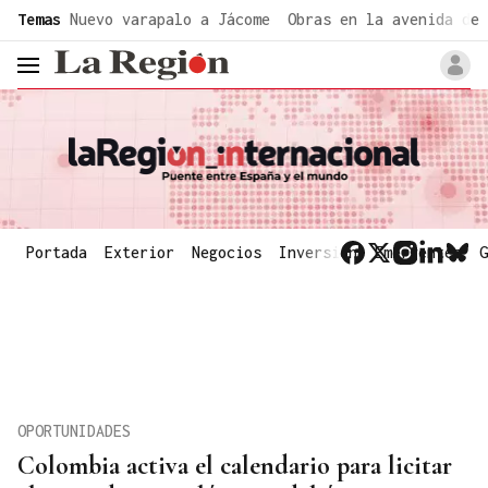
common.go-to-content
Temas
Nuevo varapalo a Jácome
Obras en la avenida de 
header.menu.open
Portada
Exterior
Negocios
Inversión
Emergentes
G
OPORTUNIDADES
Colombia activa el calendario para licitar