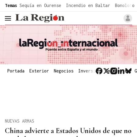
common.go-to-content
Temas
Sequía en Ourense
Incendio en Baltar
Bonoloto 
header.menu.open
Portada
Exterior
Negocios
Inversión
Emergentes
G
NUEVAS ARMAS
China advierte a Estados Unidos de que no