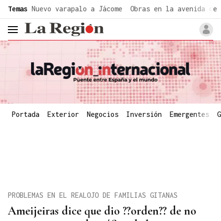
common.go-to-content
Temas
Nuevo varapalo a Jácome
Obras en la avenida de 
header.menu.open
Portada
Exterior
Negocios
Inversión
Emergentes
G
PROBLEMAS EN EL REALOJO DE FAMILIAS GITANAS
Ameijeiras dice que dio ??orden?? de no