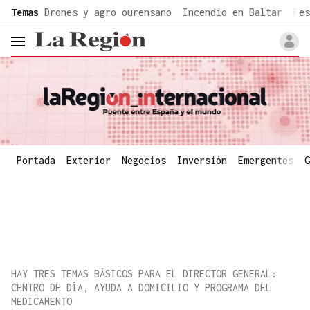
common.go-to-content
Temas
Drones y agro ourensano
Incendio en Baltar
Fes
header.menu.open
Portada
Exterior
Negocios
Inversión
Emergentes
G
HAY TRES TEMAS BÁSICOS PARA EL DIRECTOR GENERAL:
CENTRO DE DÍA, AYUDA A DOMICILIO Y PROGRAMA DEL
MEDICAMENTO