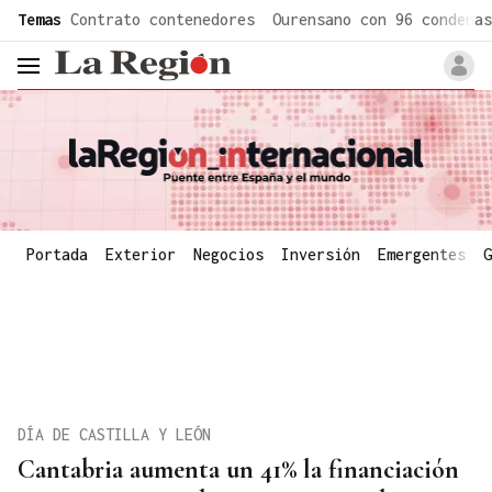
common.go-to-content
Temas
Contrato contenedores
Ourensano con 96 condenas
header.menu.open
Portada
Exterior
Negocios
Inversión
Emergentes
G
DÍA DE CASTILLA Y LEÓN
Cantabria aumenta un 41% la financiación