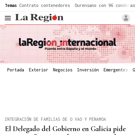
common.go-to-content
Temas
Contrato contenedores
Ourensano con 96 condenas
header.menu.open
Portada
Exterior
Negocios
Inversión
Emergentes
G
INTEGRACIÓN DE FAMILIAS DE O VAO Y PENAMOA
El Delegado del Gobierno en Galicia pide