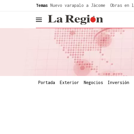
common.go-to-content
Temas
Nuevo varapalo a Jácome
Obras en l
header.menu.open
Portada
Exterior
Negocios
Inversión