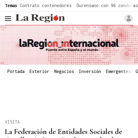
common.go-to-content
Temas
Contrato contenedores
Ourensano con 96 condenas
header.menu.open
Portada
Exterior
Negocios
Inversión
Emergentes
G
VISITA
La Federación de Entidades Sociales de