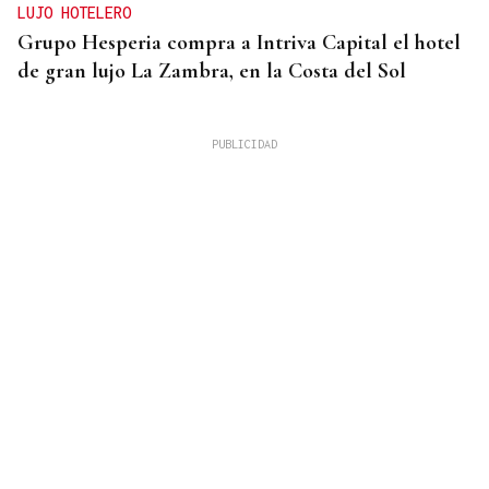
LUJO HOTELERO
Grupo Hesperia compra a Intriva Capital el hotel
de gran lujo La Zambra, en la Costa del Sol
ALIMENTOS DE ESPAÑA
El Jamón Serrano 24 de Monte Nevado, elegido
mejor jamón serrano de los premios Alimentos de
España