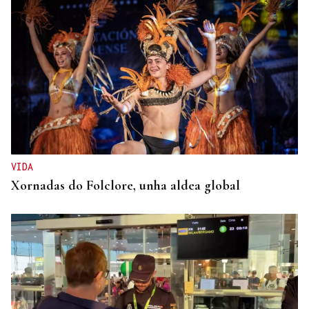
GIRA
El Ballet Folklórico Tupa Marka en gira en España
y Francia
VIDA
Xornadas do Folclore, unha aldea global