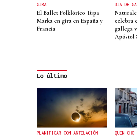
GIRA
DIA DE GA
El Ballet Folklórico Tupa
Naturale
Marka en gira en España y
celebra e
Francia
gallega 
Apóstol 
Lo último
DEPORTE EN LA DIÁSPORA
La Xunta ratifica su apoyo
al Galicia Esporte Clube de
Salvador de Bahía
PLANIFICAR CON ANTELACIÓN
QUEN CHO 