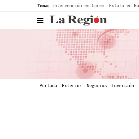
common.go-to-content
Temas
Intervención en Coren
Estafa en Bu
header.menu.open
Portada
Exterior
Negocios
Inversión