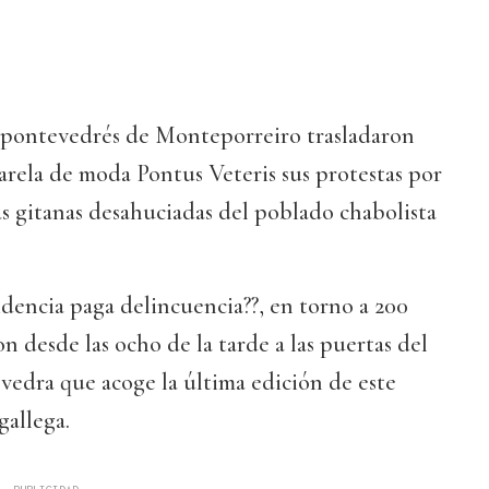
o pontevedrés de Monteporreiro trasladaron
sarela de moda Pontus Veteris sus protestas por
ias gitanas desahuciadas del poblado chabolista
idencia paga delincuencia??, en torno a 200
n desde las ocho de la tarde a las puertas del
evedra que acoge la última edición de este
gallega.