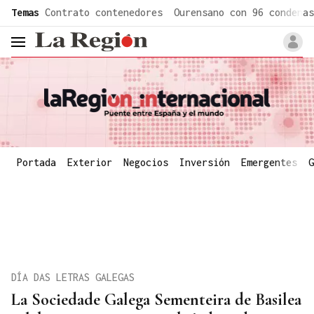
common.go-to-content
Temas
Contrato contenedores
Ourensano con 96 condenas
header.menu.open
Portada
Exterior
Negocios
Inversión
Emergentes
G
DÍA DAS LETRAS GALEGAS
La Sociedade Galega Sementeira de Basilea