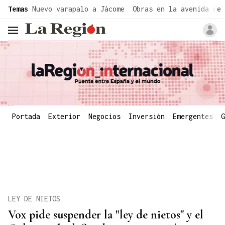
common.go-to-content
Temas
Nuevo varapalo a Jácome
Obras en la avenida de 
header.menu.open
Portada
Exterior
Negocios
Inversión
Emergentes
G
LEY DE NIETOS
Vox pide suspender la "ley de nietos" y el