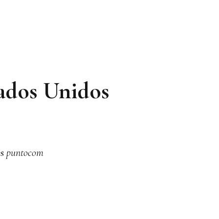
ados Unidos
as
puntocom