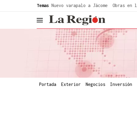
common.go-to-content
Temas
Nuevo varapalo a Jácome
Obras en l
header.menu.open
Portada
Exterior
Negocios
Inversión