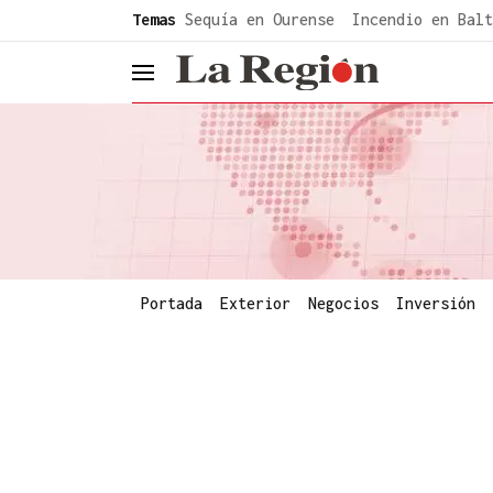
common.go-to-content
Temas
Sequía en Ourense
Incendio en Balt
header.menu.open
Portada
Exterior
Negocios
Inversión