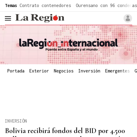
common.go-to-content
Temas
Contrato contenedores
Ourensano con 96 condenas
header.menu.open
Portada
Exterior
Negocios
Inversión
Emergentes
G
INVERSIÓN
Bolivia recibirá fondos del BID por 4.500