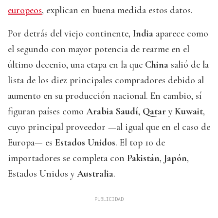
europeos
, explican en buena medida estos datos.
Por detrás del viejo continente,
India
aparece como
el segundo con mayor potencia de rearme en el
último decenio, una etapa en la que
China
salió de la
lista de los diez principales compradores debido al
aumento en su producción nacional. En cambio, sí
figuran países como
Arabia Saudí
,
Qatar
y
Kuwait
,
cuyo principal proveedor —al igual que en el caso de
Europa— es
Estados Unidos
. El top 10 de
importadores se completa con
Pakistán
,
Japón
,
Estados Unidos y
Australia
.