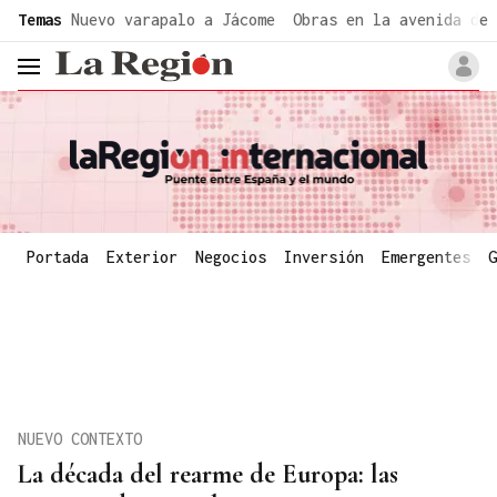
common.go-to-content
Temas
Nuevo varapalo a Jácome
Obras en la avenida de 
header.menu.open
Portada
Exterior
Negocios
Inversión
Emergentes
G
NUEVO CONTEXTO
La década del rearme de Europa: las