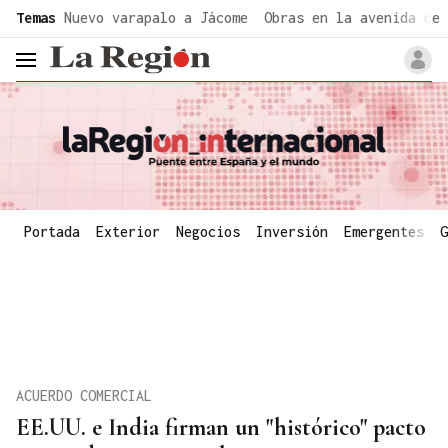
common.go-to-content
Temas
Nuevo varapalo a Jácome
Obras en la avenida de 
header.menu.open
Portada
Exterior
Negocios
Inversión
Emergentes
G
ACUERDO COMERCIAL
EE.UU. e India firman un "histórico" pacto