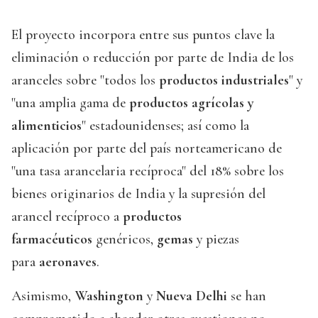
El proyecto incorpora entre sus puntos clave la
eliminación o reducción por parte de India de los
aranceles sobre "todos los
productos industriales
" y
"una amplia gama de
productos agrícolas y
alimenticios
" estadounidenses; así como la
aplicación por parte del país norteamericano de
"una tasa arancelaria recíproca" del 18% sobre los
bienes originarios de India y la supresión del
arancel recíproco a
productos
farmacéuticos
genéricos,
gemas
y piezas
para
aeronaves
.
Asimismo,
Washington
y
Nueva Delhi
se han