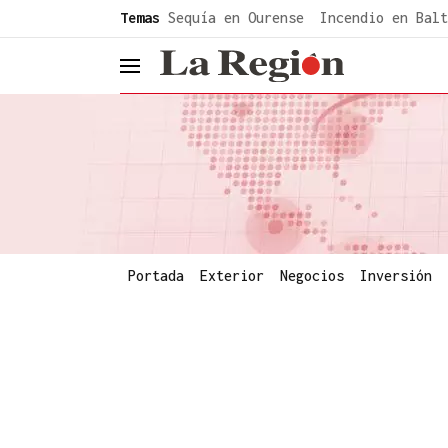
common.go-to-content
Temas
Sequía en Ourense
Incendio en Balt
header.menu.open
Portada
Exterior
Negocios
Inversión