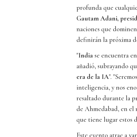
profunda que cualquier
Gautam Adani, presi
naciones que dominen l
definirán la próxima d
"
India
se encuentra en 
añadió, subrayando que
era de la IA
". "Seremo
inteligencia, y nos eno
resaltado durante la p
de Ahmedabad, en el m
que tiene lugar estos 
Este evento atrae a vari