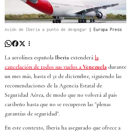
Avión de Iberia a punto de despegar
|
Europa Press
La aerolínea española
Iberia
extenderá
la
cancelación de todos sus vuelos a
Venezuela
durante
un mes más, hasta el 31 de diciembre, siguiendo las
recomendaciones de la Agencia Estatal de
Seguridad Aérea, de modo que no volverá al país
caribeño hasta que no se recuperen las "plenas
garantías de seguridad".
En este contexto, Iberia ha asegurado que ofrece a