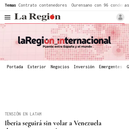
common.go-to-content
Temas
Contrato contenedores
Ourensano con 96 condenas
header.menu.open
Portada
Exterior
Negocios
Inversión
Emergentes
G
TENSIÓN EN LATAM
Iberia seguirá sin volar a Venezuela