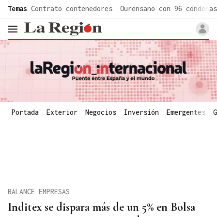
common.go-to-content
Temas
Contrato contenedores
Ourensano con 96 condenas
header.menu.open
Portada
Exterior
Negocios
Inversión
Emergentes
G
BALANCE EMPRESAS
Inditex se dispara más de un 5% en Bolsa