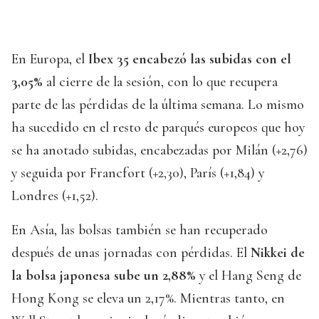
En Europa, el
Ibex 35 encabezó las subidas con el
3,05%
al cierre de la sesión, con lo que recupera
parte de las pérdidas de la última semana. Lo mismo
ha sucedido en el resto de parqués europeos que hoy
se ha anotado subidas, encabezadas por Milán (+2,76)
y seguida por Francfort (+2,30), París (+1,84) y
Londres (+1,52).
En Asía, las bolsas también se han recuperado
después de unas jornadas con pérdidas. El
Nikkei de
la bolsa japonesa sube un 2,88%
y el Hang Seng de
Hong Kong se eleva un 2,17%. Mientras tanto, en