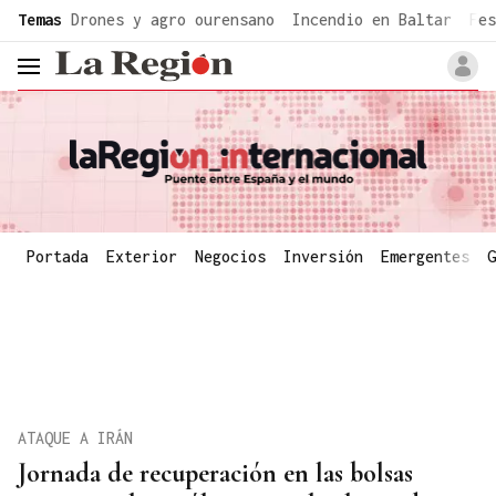
common.go-to-content
Temas
Drones y agro ourensano
Incendio en Baltar
Fes
header.menu.open
Portada
Exterior
Negocios
Inversión
Emergentes
G
ATAQUE A IRÁN
Jornada de recuperación en las bolsas