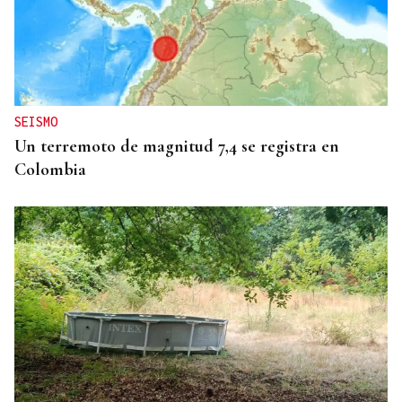
INTERNACIONALIZACIÓN
Sodercan ofrece un programa gratuito para
ayudar a las pymes cántabras a iniciarse en la
exportación
SEISMO
Un terremoto de magnitud 7,4 se registra en
Colombia