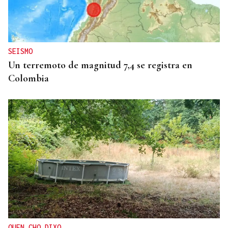
INTERNACIONALIZACIÓN
Sodercan ofrece un programa gratuito para
ayudar a las pymes cántabras a iniciarse en la
exportación
SEISMO
Un terremoto de magnitud 7,4 se registra en
Colombia
QUEN CHO DIXO