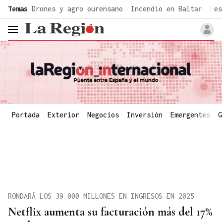
common.go-to-content
Temas
Drones y agro ourensano
Incendio en Baltar
Fes
header.menu.open
Portada
Exterior
Negocios
Inversión
Emergentes
G
RONDARÁ LOS 39.000 MILLONES EN INGRESOS EN 2025
Netflix aumenta su facturación más del 17%