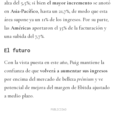
alza del 5,5%; si bien
el mayor incremento
se anotó
en
Asia-Pacífico
, hasta un 21,7%, de modo que esta
área supone ya un 11% de los ingresos. Por su parte,
las
Américas
aportaron el 35% de la facturación y
una subida del 7,7%.
El futuro
Con la vista puesta en este año, Puig mantiene la
confianza de que
volverá a aumentar sus ingresos
por encima del mercado de belleza
prémium
y ve
potencial de mejora del margen de Ebitda ajustado
a medio plazo.