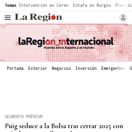
common.go-to-content
Temas
Intervención en Coren
Estafa en Burgos
Previsi
header.menu.open
Portada
Exterior
Negocios
Inversión
Emergentes
G
SEGMENTO PRÉMIUM
Puig seduce a la Bolsa tras cerrar 2025 con