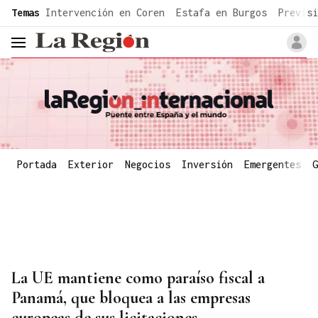
common.go-to-content
Temas
Intervención en Coren
Estafa en Burgos
Previsi
header.menu.open
Portada
Exterior
Negocios
Inversión
Emergentes
G
La UE mantiene como paraíso fiscal a
Panamá, que bloquea a las empresas
europeas de sus licitaciones