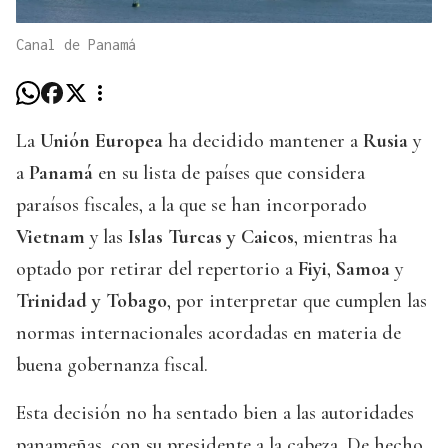
Canal de Panamá
La
Unión Europea
ha decidido mantener a
Rusia
y
a
Panamá
en su lista de países que considera
paraísos fiscales, a la que se han incorporado
Vietnam
y las
Islas Turcas y Caicos
, mientras ha
optado por retirar del repertorio a
Fiyi
,
Samoa
y
Trinidad y Tobago
, por interpretar que cumplen las
normas internacionales acordadas en materia de
buena gobernanza fiscal.
Esta decisión no ha sentado bien a las autoridades
panameñas, con su presidente a la cabeza. De hecho,