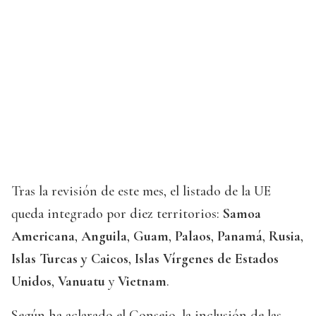
Tras la revisión de este mes, el listado de la UE
queda integrado por diez territorios:
Samoa
Americana
,
Anguila
,
Guam
,
Palaos
,
Panamá
,
Rusia
,
Islas Turcas y Caicos
,
Islas Vírgenes de Estados
Unidos
,
Vanuatu
y
Vietnam
.
Según ha aclarado el Consejo, la inclusión de las