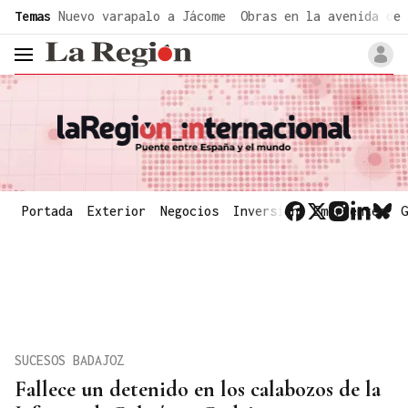
common.go-to-content
Temas
Nuevo varapalo a Jácome
Obras en la avenida de 
header.menu.open
Portada
Exterior
Negocios
Inversión
Emergentes
G
SUCESOS BADAJOZ
Fallece un detenido en los calabozos de la