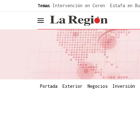
common.go-to-content
Temas
Intervención en Coren
Estafa en Bu
header.menu.open
Portada
Exterior
Negocios
Inversión