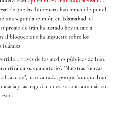
nidos
e
Irán
siguen intercambiando mensajes
a
pesar de que las diferencias han impedido por el
re una segunda reunión en
Islamabad
, el
er supremo de Irán ha instado hoy mismo a
in al bloqueo que ha impuesto sobre los
 islámica.
vertido a través de los medios públicos de Irán,
nvertirá en su cementerio
". "Nuestras fuerzas
ra la acción", ha recalcado, porque "aunque Irán
plomacia y las negociaciones, se toma aún más en
resor".