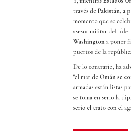
Y, mientras
Estados U
través de
Pakistán
, a 
momento que se celeb
asesor militar del líd
Washington
a poner f
puertos de la república
De lo contrario, ha ad
"el mar de
Omán
se co
armadas están listas pa
se toma en serio la di
serio el trato con el ag