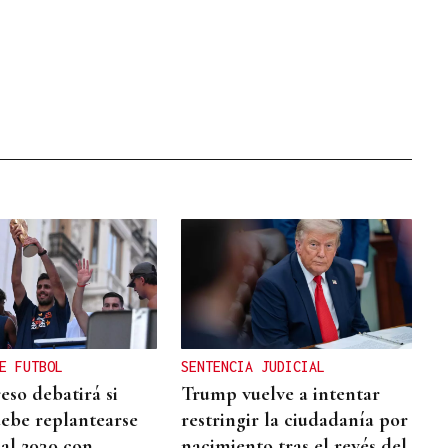
E FUTBOL
SENTENCIA JUDICIAL
eso debatirá si
Trump vuelve a intentar
ebe replantearse
restringir la ciudadanía por
al 2030 con
nacimiento tras el revés del