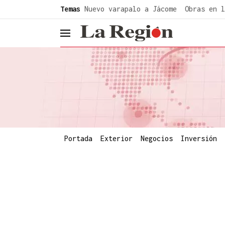
common.go-to-content
Temas
Nuevo varapalo a Jácome
Obras en l
header.menu.open
Portada
Exterior
Negocios
Inversión