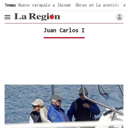
common.go-to-content
Temas
Nuevo varapalo a Jácome
Obras en la avenida de 
header.menu.open
Juan Carlos I