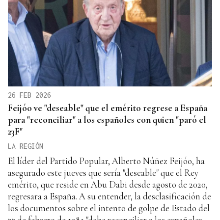
26 FEB 2026
Feijóo ve "deseable" que el emérito regrese a España
para "reconciliar" a los españoles con quien "paró el
23F"
LA REGIÓN
El líder del Partido Popular, Alberto Núñez Feijóo, ha
asegurado este jueves que sería "deseable" que el Rey
emérito, que reside en Abu Dabi desde agosto de 2020,
regresara a España. A su entender, la desclasificación de
los documentos sobre el intento de golpe de Estado del
23 de febrero de 1981 "debe reconciliar a los españoles