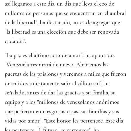
así llegamos a este día, un día que lleva el eco de
millones de personas que se encuentran en el umbral
de la libertad", ha destacado, antes de agregar que
"la libertad es una elección que debe ser renovada
cada día".
"La paz es el último acto de amor", ha apuntado.
"Venezuela respirará de nuevo. Abriremos las
puertas de las prisiones y veremos a miles que fueron
detenidos injustamente salir al cálido sol", ha
señalado, antes de dar las gracias a su familia, su
equipo y a los "millones de venezolanos anónimos
que pusieron en riesgo sus casas, sus familias y sus
vidas por amor". "Este honor les pertenece. Este día
les pertenece. El futuro les pertenece", ha