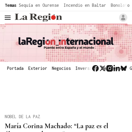
common.go-to-content
Temas
Sequía en Ourense
Incendio en Baltar
Bonoloto 
header.menu.open
Portada
Exterior
Negocios
Inversión
Emergentes
G
NOBEL DE LA PAZ
María Corina Machado: “La paz es el