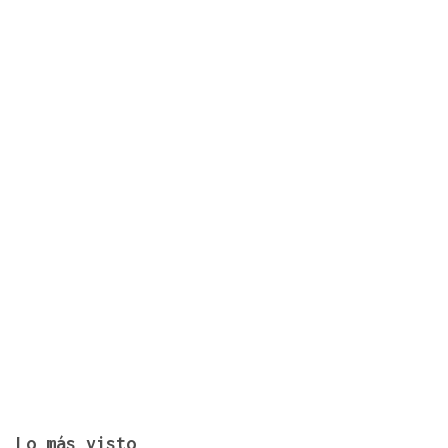
Ayudas para titulados universitarios en desempleo
para cursar un máster en Galicia: requisitos,
cuantías y plazos
Lo más visto