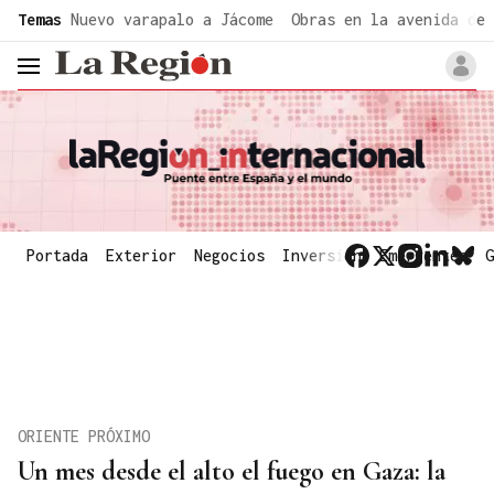
common.go-to-content
Temas
Nuevo varapalo a Jácome
Obras en la avenida de 
header.menu.open
Portada
Exterior
Negocios
Inversión
Emergentes
G
ORIENTE PRÓXIMO
Un mes desde el alto el fuego en Gaza: la