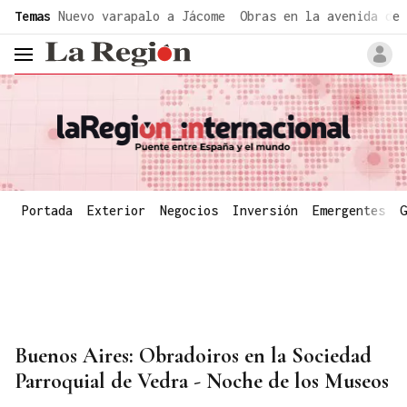
common.go-to-content
Temas
Nuevo varapalo a Jácome
Obras en la avenida de 
header.menu.open
Portada
Exterior
Negocios
Inversión
Emergentes
G
Buenos Aires: Obradoiros en la Sociedad
Parroquial de Vedra - Noche de los Museos