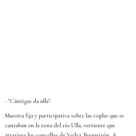
- "Cántigas da ulla":
Muestra fija y participativa sobre las coplas que se
cantaban en la zona del río Ulla, vertiente que
atraviesa los concellos de Vedra, Boqueixón, A