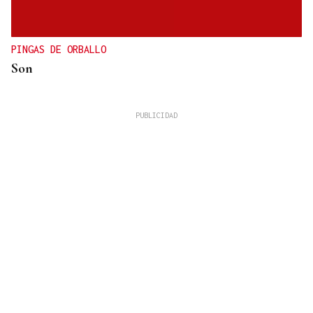
PINGAS DE ORBALLO
Son
José Manuel Torralba
La tortilla de patatas perfecta