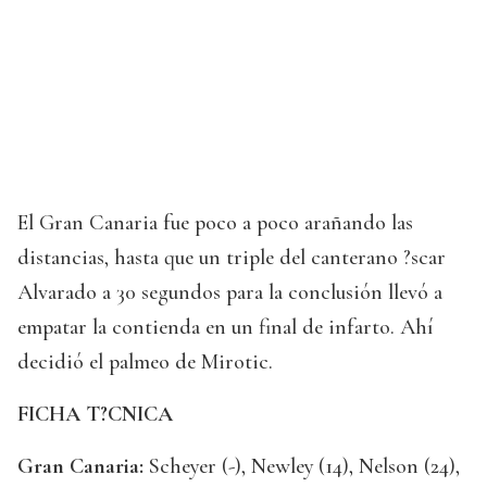
El Gran Canaria fue poco a poco arañando las
distancias, hasta que un triple del canterano ?scar
Alvarado a 30 segundos para la conclusión llevó a
empatar la contienda en un final de infarto. Ahí
decidió el palmeo de Mirotic.
FICHA T?CNICA
Gran Canaria:
Scheyer (-), Newley (14), Nelson (24),