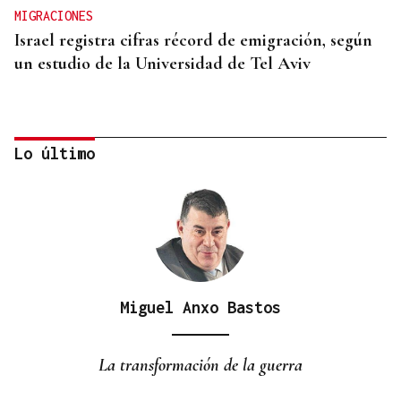
MIGRACIONES
Israel registra cifras récord de emigración, según
un estudio de la Universidad de Tel Aviv
Lo último
Miguel Anxo Bastos
VIAJES MARÍTIMOS DE ALTA GAMA
Explora Journeys estrena el Explora III en
La transformación de la guerra
Barcelona, su primer buque propulsado por GNL