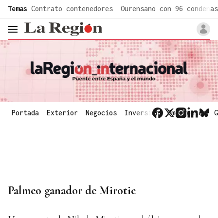
common.go-to-content
Temas
Contrato contenedores
Ourensano con 96 condenas
header.menu.open
Portada
Exterior
Negocios
Inversión
Emergentes
G
Palmeo ganador de Mirotic