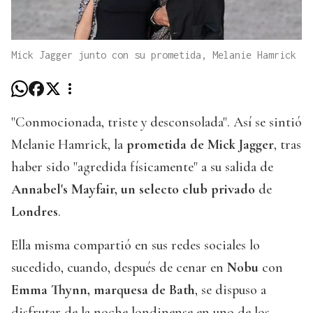
Mick Jagger junto con su prometida, Melanie Hamrick
"Conmocionada, triste y desconsolada". Así se sintió
Melanie Hamrick, la
prometida de Mick Jagger
, tras
haber sido "agredida físicamente" a su salida de
Annabel's Mayfair, un selecto club privado
de
Londres
.
Ella misma compartió en sus redes sociales lo
sucedido, cuando, después de cenar en
Nobu
con
Emma Thynn, marquesa de Bath
, se dispuso a
disfrutar de la noche londinense en uno de los