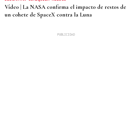
Vídeo | La NASA confirma el impacto de restos de
un cohete de SpaceX contra la Luna
CRISIS MIGRATORIA
La Justicia marroquí procesa a 86 personas por
organizar los cruces irregulares hacia Ceuta