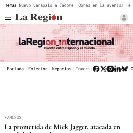
common.go-to-content
Temas
Nuevo varapalo a Jácome
Obras en la avenida de 
header.menu.open
Portada
Exterior
Negocios
Inversión
Emergentes
G
FAMOSOS
La prometida de Mick Jagger, atacada en