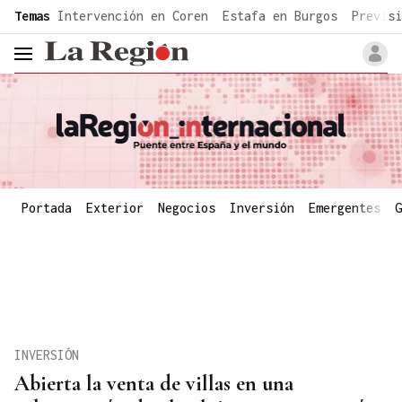
common.go-to-content
Temas
Intervención en Coren
Estafa en Burgos
Previsi
header.menu.open
Portada
Exterior
Negocios
Inversión
Emergentes
G
INVERSIÓN
Abierta la venta de villas en una