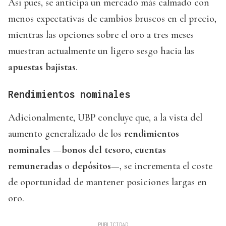
Así pues, se anticipa un mercado más calmado con
menos expectativas de cambios bruscos en el precio,
mientras las opciones sobre el oro a tres meses
muestran actualmente un ligero sesgo hacia las
apuestas bajistas
.
Rendimientos nominales
Adicionalmente, UBP concluye que, a la vista del
aumento generalizado de los
rendimientos
nominales
—
bonos del tesoro
,
cuentas
remuneradas
o
depósitos
—, se incrementa el coste
de oportunidad de mantener posiciones largas en
oro.