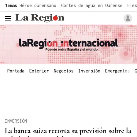
common.go-to-content
Temas
Héroe ourensano
Cortes de agua en Ourense
Pres
header.menu.open
Portada
Exterior
Negocios
Inversión
Emergentes
G
INVERSIÓN
La banca suiza recorta su previsión sobre la