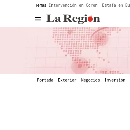
common.go-to-content
Temas
Intervención en Coren
Estafa en Bu
header.menu.open
Portada
Exterior
Negocios
Inversión