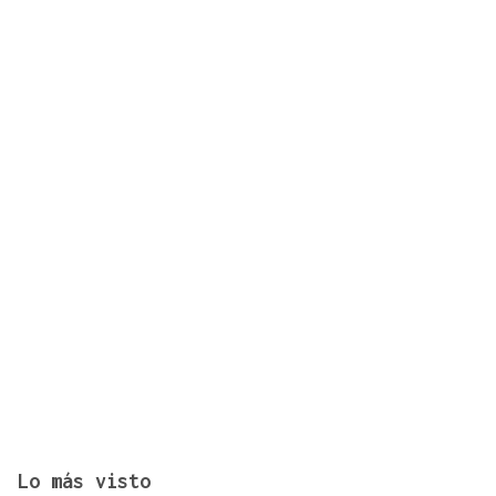
La AESAN alerta de fragmentos de vidrio en
confituras y miel Bonne Maman: estos son los lotes
afectados
Lo más visto