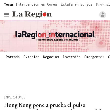
common.go-to-content
Temas
Intervención en Coren
Estafa en Burgos
Previsi
header.menu.open
Portada
Exterior
Negocios
Inversión
Emergentes
G
INVERSIONES
Hong Kong pone a prueba el pulso