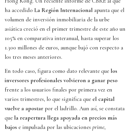
Hong Kong. Un reciente informe de CBRE al que
ha accedido
La Región Internacional
apunta que el
volumen de inversión inmobiliaria de la urbe
asiática creció en el primer trimestre de este año un
105% en comparativa interanual, hasta superar los
1.300 millones de euros, aunque bajó con respecto a
los tres meses anteriores.
En todo caso, figura como dato relevante que
los
inversores profesionales volvieron a ganar peso
frente a los usuarios finales por primera vez en
varios trimestres, lo que significa que
el capital
vuelve a apostar
por el ladrillo. Aun así, se constata
que
la reapertura llega apoyada en precios más
bajos
e impulsada por las ubicaciones
prime
,