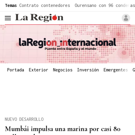
common.go-to-content
Temas
Contrato contenedores
Ourensano con 96 condenas
header.menu.open
Portada
Exterior
Negocios
Inversión
Emergentes
G
NUEVO DESARROLLO
Mumbái impulsa una marina por casi 80