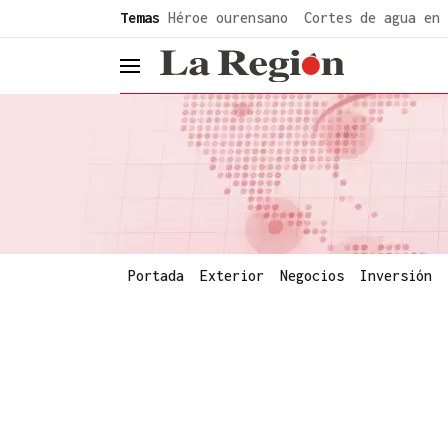
common.go-to-content
Temas
Héroe ourensano
Cortes de agua en 
header.menu.open
Portada
Exterior
Negocios
Inversión