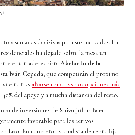
yi
 tres semanas decisivas para sus mercados. La
presidenciales ha dejado sobre la mesa un
ntre el ultraderechista
Abelardo de la
ista
Iván Cepeda
, que competirán el próximo
 vuelta tras
alzarse como las dos opciones más
 40% del apoyo y a mucha distancia del resto.
anco de inversiones de
Suiza
Julius Baer
geramente favorable para los activos
 plazo. En concreto, la analista de renta fija