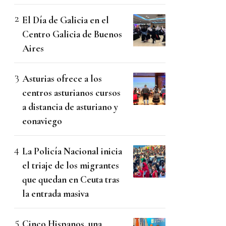
El Día de Galicia en el
Centro Galicia de Buenos
Aires
Asturias ofrece a los
centros asturianos cursos
a distancia de asturiano y
eonaviego
La Policía Nacional inicia
el triaje de los migrantes
que quedan en Ceuta tras
la entrada masiva
Cinco Hispanos, una