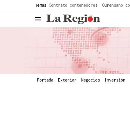
common.go-to-content
Temas
Contrato contenedores
Ourensano co
header.menu.open
Portada
Exterior
Negocios
Inversión