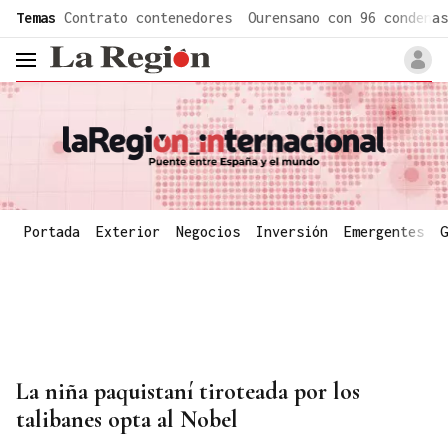
common.go-to-content
Temas
Contrato contenedores
Ourensano con 96 condenas
header.menu.open
Portada
Exterior
Negocios
Inversión
Emergentes
G
La niña paquistaní tiroteada por los
talibanes opta al Nobel