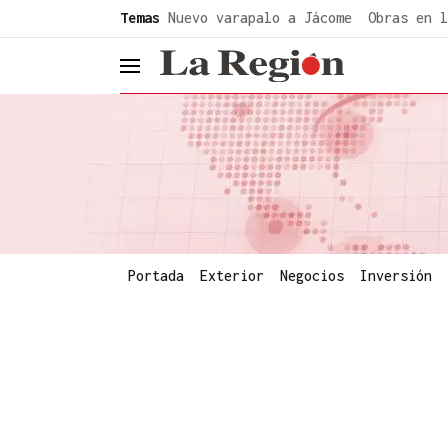
common.go-to-content
Temas
Nuevo varapalo a Jácome
Obras en l
header.menu.open
Portada
Exterior
Negocios
Inversión