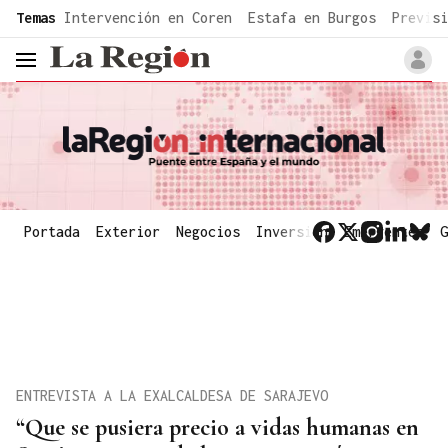
common.go-to-content
Temas
Intervención en Coren
Estafa en Burgos
Previsi
header.menu.open
Portada
Exterior
Negocios
Inversión
Emergentes
G
ENTREVISTA A LA EXALCALDESA DE SARAJEVO
“Que se pusiera precio a vidas humanas en