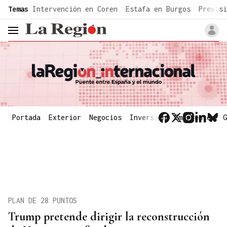
common.go-to-content
Temas
Intervención en Coren
Estafa en Burgos
Previsi
header.menu.open
Portada
Exterior
Negocios
Inversión
Emergentes
G
PLAN DE 28 PUNTOS
Trump pretende dirigir la reconstrucción