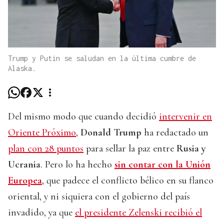
Trump y Putin se saludan en la última cumbre de
Alaska.
Del mismo modo que cuando decidió
intervenir en
Oriente Próximo
,
Donald Trump
ha redactado un
plan con 28 puntos
para sellar la paz entre
Rusia y
Ucrania
. Pero lo ha hecho
sin contar con la Unión
Europea
, que padece el conflicto bélico en su flanco
oriental, y ni siquiera con el gobierno del país
invadido, ya que
el presidente Zelenski recibió el