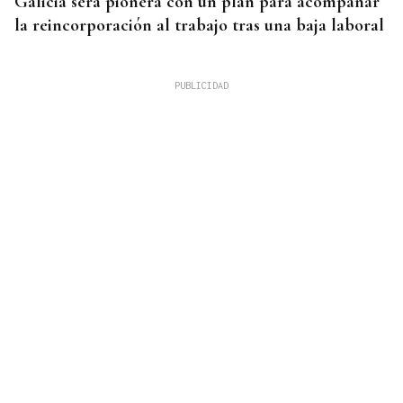
Galicia será pionera con un plan para acompañar
la reincorporación al trabajo tras una baja laboral
Noticias Ourense 07/08/2026