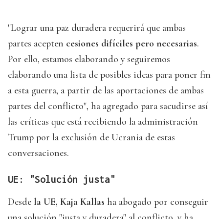
"Lograr una paz duradera requerirá que ambas
partes acepten
cesiones difíciles pero necesarias
.
Por ello, estamos elaborando y seguiremos
elaborando una lista de posibles ideas para poner fin
a esta guerra, a partir de las aportaciones de ambas
partes del conflicto", ha agregado para sacudirse así
las críticas que está recibiendo la administración
Trump por la exclusión de Ucrania de estas
conversaciones.
UE: "Solución justa"
Desde
la UE, Kaja Kallas
ha abogado por conseguir
una solución "justa y duradera" al conflicto, y ha