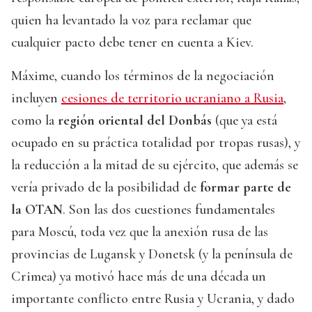
quien ha levantado la voz para reclamar que
cualquier pacto debe tener en cuenta a Kiev.
Máxime, cuando los términos de la negociación
incluyen
cesiones de territorio ucraniano a Rusia
,
como la
región oriental del Donbás
(que ya está
ocupado en su práctica totalidad por tropas rusas), y
la reducción a la mitad de su ejército, que además se
vería privado de la posibilidad de
formar parte de
la OTAN
. Son las dos cuestiones fundamentales
para Moscú, toda vez que la anexión rusa de las
provincias de Lugansk y Donetsk (y la península de
Crimea) ya motivó hace más de una década un
importante conflicto entre Rusia y Ucrania, y dado