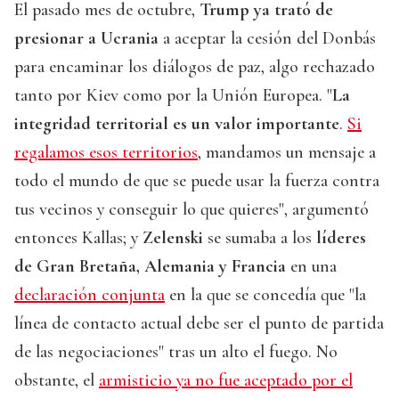
El pasado mes de octubre,
Trump ya trató de
presionar a Ucrania
a aceptar la cesión del Donbás
para encaminar los diálogos de paz, algo rechazado
tanto por Kiev como por la Unión Europea. "
La
integridad territorial es un valor importante
.
Si
regalamos esos territorios
, mandamos un mensaje a
todo el mundo de que se puede usar la fuerza contra
tus vecinos y conseguir lo que quieres", argumentó
entonces Kallas; y
Zelenski
se sumaba a los
líderes
de Gran Bretaña, Alemania y Francia
en una
declaración conjunta
en la que se concedía que "la
línea de contacto actual debe ser el punto de partida
de las negociaciones" tras un alto el fuego. No
obstante, el
armisticio ya no fue aceptado por el