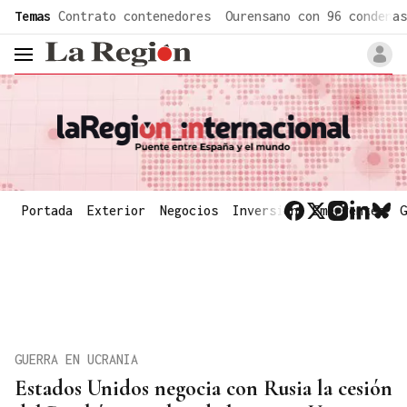
common.go-to-content
Temas
Contrato contenedores
Ourensano con 96 condenas
header.menu.open
Portada
Exterior
Negocios
Inversión
Emergentes
G
GUERRA EN UCRANIA
Estados Unidos negocia con Rusia la cesión