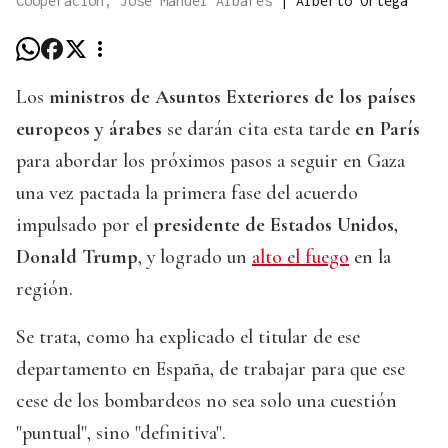
Cooperación, José Manuel Albares
|
Alberto Ortega
Los
ministros de Asuntos Exteriores de los países
europeos y árabes
se darán cita esta tarde
en París
para abordar los próximos pasos a seguir en Gaza
una vez pactada la primera fase del acuerdo
impulsado por el
presidente de Estados Unidos,
Donald Trump
, y logrado un
alto el fuego
en la
región.
Se trata, como ha explicado el titular de ese
departamento en España, de trabajar para que ese
cese de los bombardeos no sea solo una cuestión
"puntual", sino "definitiva".