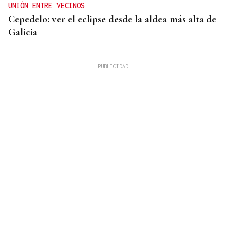
UNIÓN ENTRE VECINOS
Cepedelo: ver el eclipse desde la aldea más alta de
Galicia
Lalo Pavón
O AFIADOR
Un día haberá autobuses