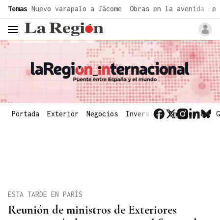
common.go-to-content
Temas
Nuevo varapalo a Jácome
Obras en la avenida de 
header.menu.open
Portada
Exterior
Negocios
Inversión
Emergentes
G
ESTA TARDE EN PARÍS
Reunión de ministros de Exteriores