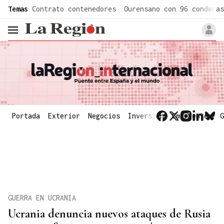
common.go-to-content
Temas
Contrato contenedores
Ourensano con 96 condenas
header.menu.open
Portada
Exterior
Negocios
Inversión
Emergentes
G
GUERRA EN UCRANIA
Ucrania denuncia nuevos ataques de Rusia